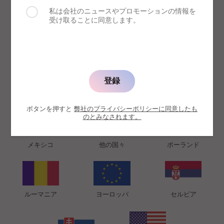
私は会社のニュースやプロモーションの情報を
受け取ることに同意します。
仰向けで寝ることのメリット
フランス
クロアチア
イタリア
スキンケア効果
登録
顔や胸の寝ジワを防ぎます。
日本
韓国
ラテンアメリカ
ボタンを押すと
弊社のプライバシーポリシーに同意したも
ヘルスケア効果
のとみなされます。
背筋が真っ直ぐ伸びるので、背中や首の筋肉がほぐれま
す。
メキシコ
他の国々
ポーランド
リラックス効果
より深く眠り、すっきり目覚めることができます。
ルーマニア
ヨ—ロッパ
セルビア
アウラの特長