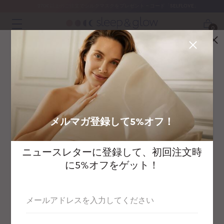
270€以上のご注文でシルクマスクをプレゼント - コード「SELFLOVE」
0
どこに発送しますか?
オーストラリア/ニ
アラブ首長国連邦
ブラジル
ュージーランド
メルマガ登録して5%オフ！
ニュースレターに登録して、初回注文時
カナダ
スイス
チェコ共和国
に5%オフをゲット！
アウラ
仰向け睡眠を促すアンチエイジング枕
メールアドレスを入力してください
ドイツ/オーストリ
イギリス
スペイン
ア