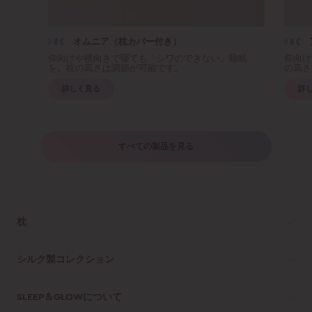
オムニア（枕カバー付き）
仰向けや横向きで寝ても「シワのできない」睡眠
仰向け
を。枕の高さは調節が可能です。
の高さ
詳しく見る
詳
すべての製品を見る
枕
シルク製コレクション
SLEEP＆GLOWについて